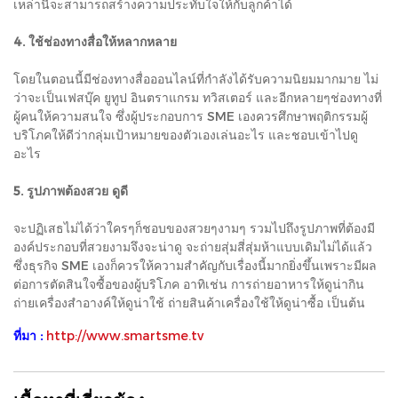
เหล่านี้จะสามารถสร้างความประทับใจให้กับลูกค้าได้
4. ใช้ช่องทางสื่อให้หลากหลาย
โดยในตอนนี้มีช่องทางสื่อออนไลน์ที่กำลังได้รับความนิยมมากมาย ไม่
ว่าจะเป็นเฟสบุ๊ค ยูทูป อินตราแกรม ทวิสเตอร์ และอีกหลายๆช่องทางที่
ผู้คนให้ความสนใจ ซึ่งผู้ประกอบการ SME เองควรศึกษาพฤติกรรมผู้
บริโภคให้ดีว่ากลุ่มเป้าหมายของตัวเองเล่นอะไร และชอบเข้าไปดู
อะไร
5. รูปภาพต้องสวย ดูดี
จะปฏิเสธไม่ได้ว่าใครๆก็ชอบของสวยๆงามๆ รวมไปถึงรูปภาพที่ต้องมี
องค์ประกอบที่สวยงามจึงจะน่าดู จะถ่ายสุ่มสี่สุ่มห้าแบบเดิมไม่ได้แล้ว
ซึ่งธุรกิจ SME เองก็ควรให้ความสำคัญกับเรื่องนี้มากยิ่งขึ้นเพราะมีผล
ต่อการตัดสินใจซื้อของผู้บริโภค อาทิเช่น การถ่ายอาหารให้ดูน่ากิน
ถ่ายเครื่องสำอางค์ให้ดูน่าใช้ ถ่ายสินค้าเครื่องใช้ให้ดูน่าซื้อ เป็นต้น
ที่มา :
http://www.smartsme.tv