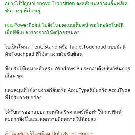
อย่างไร้ปัญหาLenovo Transition จะสลับระหว่างแอ็พพลิเค
ชันต่างๆ ที่เปิดอยู่
เช่น PowerPoint ไปยังโหมดแบบเต็มหน้าจอโดยอัตโนมัติ
เมื่อพีซีแปลงร่างจากโน้ตบุ๊กธรรมดา
ไปเป็นโหมด Tent, Stand หรือ TabletTouchpad แบบมัลติ
ทัชTouchpad ที่ใช้งานง่ายไม่ซับซ้อน
ซึ่งปรับให้เหมาะสำหรับ Windows 8 ประกอบด้วยฟังก์ชันการ
เลื่อน ซูม
และหมุนที่ใช้งานง่ายคีย์บอร์ด AccuTypeคีย์บอร์ด AccuType
ที่ได้รับการยกย่อง
ได้รับการออกแบบตามหลักสรีรศาสตร์เพื่อทำให้การพิมพ์
สะดวกยิ่งขึ้นและลดความผิดพลาดให้น้อยลง
ลำโพงสเตอริโอพร้อม Dolby&reg; Home