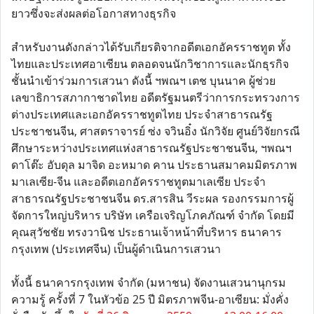
ยาวซึ่งจะส่งผลต่อโอกาสทางธุรกิจ
สำหรับงานดังกล่าวได้รับเกียรติจากอดีตเอกอัครราชทูต ทั้ง
ไทยและประเทศอาเซียน ตลอดจนนักวิชาการและนักธุรกิจ
ชั้นนำเข้าร่วมการเสวนา ดังนี้ ฯพณฯ เตช บุนนาค ผู้ช่วย
เลขาธิการสภากาชาดไทย อดีตรัฐมนตรีว่าการกระทรวงการ
ต่างประเทศและเอกอัครราชทูตไทย ประจำสาธารณรัฐ
ประชาชนจีน, ศาสตราจารย์ ซ่ง จวินอิ๋ง นักวิจัย ศูนย์วิจัยกรณี
ศึกษาระหว่างประเทศแห่งสาธารณรัฐประชาชนจีน, ฯพณฯ
ดาโต๊ะ อับดุล มาจิด อะหมาด คาน ประธานสมาคมมิตรภาพ
มาเลเซีย-จีน และอดีตเอกอัครราชทูตมาเลเซีย ประจำ
สาธารณรัฐประชาชนจีน ดร.สารสิน วีระผล รองกรรมการผู้
จัดการใหญ่บริหาร บริษัท เครือเจริญโภคภัณฑ์ จำกัด โดยมี
คุณสุวัชชัย ทรงวานิช ประธานเจ้าหน้าที่บริหาร ธนาคาร
กรุงเทพ (ประเทศจีน) เป็นผู้ดำเนินการเสวนา
ทั้งนี้ ธนาคารกรุงเทพ จำกัด (มหาชน) จัดงานเสวนานุกรม
ความรู้ ครั้งที่ 7 ในหัวข้อ 25 ปี มิตรภาพจีน-อาเซียน: มั่งคั่ง