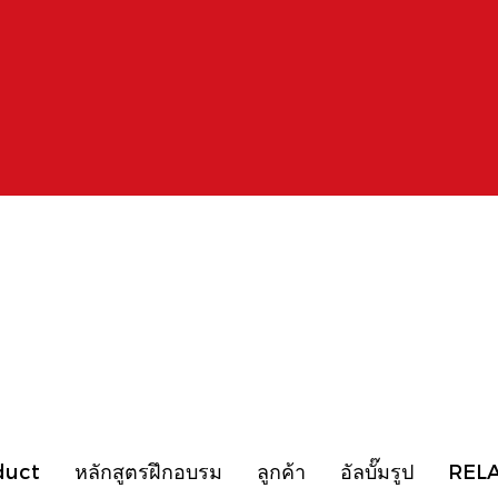
duct
หลักสูตรฝึกอบรม
ลูกค้า
อัลบั๊มรูป
REL