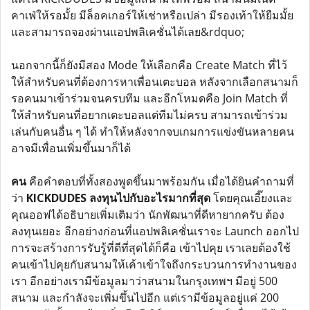
คาเฟ่ให้รอมั้ย มีล็อคเกอร์ให้เช่าหรือเปล่า มีรองเท้าให้ยืมมั้ย
และสามารถจองผ่านแอปพลิเคชั่นได้เลย&rdquo;
นอกจากนี้ก็ยังมีสอง Mode ให้เลือกคือ Create Match ที่ไว้
ให้สำหรับคนที่ต้องการหาเพื่อนเตะบอล หลังจากเลือกสนามก็
รอคนมาเข้าร่วมจนครบทีม และอีกโหมดคือ Join Match ที่
ให้สำหรับคนที่อยากเตะบอลแต่ทีมไม่ครบ สามารถเข้าร่วม
เล่นกับคนอื่น ๆ ได้ ทำให้หลังจากจบเกมการแข่งขันหลายคน
อาจมีเพื่อนเพิ่มขึ้นมาก็ได้
คน
คือคำตอบที่ทั้งสองพูดขึ้นมาพร้อมกัน เมื่อได้ยินคำถามที่
ว่า
KICKDUDES ลงทุนไปกับอะไรมากที่สุด
โดยคุณเอี๊ยงและ
คุณออฟได้อธิบายเพิ่มเติมว่า นักพัฒนาที่ดีหายากครับ ต้อง
ลงทุนเยอะ อีกอย่างก่อนที่แอปพลิเคชั่นเราจะ Launch ออกไป
การจะสร้างการรับรู้ที่ดีที่สุดได้ก็คือ เข้าไปคุย เราเลยต้องใช้
คนเข้าไปคุยกับสนามให้เค้าเข้าใจถึงกระบวนการทำงานของ
เรา อีกอย่างเรามีข้อมูลมาว่าสนามในกรุงเทพฯ มีอยู่ 500
สนาม และกำลังจะเพิ่มขึ้นไปอีก แต่เรามีข้อมูลอยู่แค่ 200