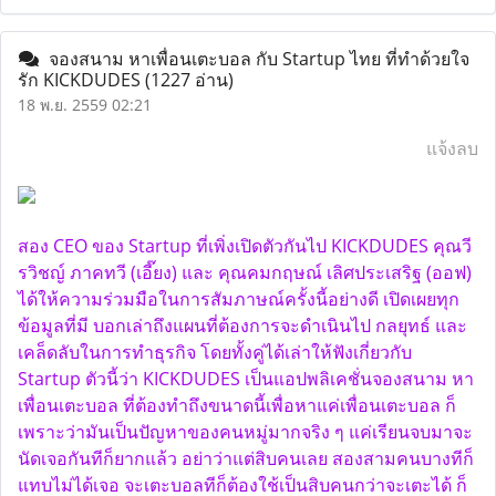
จองสนาม หาเพื่อนเตะบอล กับ Startup ไทย ที่ทำด้วยใจ
รัก KICKDUDES
(1227 อ่าน)
18 พ.ย. 2559 02:21
แจ้งลบ
สอง CEO ของ Startup ที่เพิ่งเปิดตัวกันไป KICKDUDES คุณวี
รวิชญ์ ภาคทวี (เอี๊ยง) และ คุณคมกฤษณ์ เลิศประเสริฐ (ออฟ)
ได้ให้ความร่วมมือในการสัมภาษณ์ครั้งนี้อย่างดี เปิดเผยทุก
ข้อมูลที่มี บอกเล่าถึงแผนที่ต้องการจะดำเนินไป กลยุทธ์ และ
เคล็ดลับในการทำธุรกิจ โดยทั้งคู่ได้เล่าให้ฟังเกี่ยวกับ
Startup ตัวนี้ว่า KICKDUDES เป็นแอปพลิเคชั่นจองสนาม หา
เพื่อนเตะบอล ที่ต้องทำถึงขนาดนี้เพื่อหาแค่เพื่อนเตะบอล ก็
เพราะว่ามันเป็นปัญหาของคนหมู่มากจริง ๆ แค่เรียนจบมาจะ
นัดเจอกันทีก็ยากแล้ว อย่าว่าแต่สิบคนเลย สองสามคนบางทีก็
แทบไม่ได้เจอ จะเตะบอลทีก็ต้องใช้เป็นสิบคนกว่าจะเตะได้ ก็