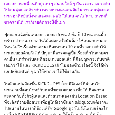
เลยอยากหาเพื่อนที่อยู่รอบ ๆ สนามใกล้ ๆ กัน เวลาว่างตรงกัน
ไปเล่นฟุตบอลด้วยกัน เพราะบางคนเสพติดในการเล่นฟุตบอล
มาก อาทิตย์หนึ่งหนสองหน พอไม่ได้เล่น คนไม่ครบ สนามก็
ขาดรายได้ เราก็เลยคิดตรงนี้ขึ้นมา
ฟุตบอลหนึ่งทีมเล่นอย่างน้อยก็ 5 คน 2 ทีม ก็ 10 คน เห็นมั้ย
ครับ กว่าจะเตะบอลกันได้แต่ละครั้งมันต้องใช้คนมากขนาด
ไหน ไม่ใช่เรื่องง่ายเลยนะที่จะหาคน 10 คนที่ว่างตรงกันให้
มาเตะบอลด้วยกันได้ ปัญหานี้อาจจะดูเป็นเรื่องเล็กในสายตา
คนอื่น แต่สำหรับคนที่ชอบเตะบอลแล้ว นี่คือปัญหาระดับชาติ
เลยก็ว่าได้ และ KICKDUDES เค้าไม่มองข้ามเรื่องนี้ จึงได้ทำ
แอปพลิเคชั่นดี ๆ มาให้พวกเราได้ใช้งานกัน
ในตัวแอปพลิเคชั่น KICKDUDES ก็จะมีฟีเจอร์ที่น่าสนใจ
มากมายที่ตอบโจทย์กับคนที่ชอบเตะบอล เพื่อให้เกิดความ
สะดวกกับทั้งตัวผู้เล่นและตัวสนามเอง เช่น Location Based
ที่จะลิสต์รายชื่อสนามที่อยู่ใกล้เราขึ้นมา &ldquo;ปกติเราจะ
ไปสนามไหน เราก็ต้องเสิร์ช Google ดูว่าไปยังไง เบอร์อะไร
แต่ใน KICKDUDES มีข้อมูลสนามให้พร้อม สนามนี้มีเน็ต