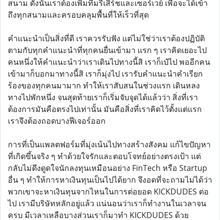
สนาม ดังนั้นเราต้องเพิ่มทีมรีเสิร์ชและเซอร์เวย์ เพื่อจะได้เข้า
ถึงทุกสนามและครอบคลุมพื้นที่ให้เร็วที่สุด
คำแนะนำเป็นสิ่งที่ดี เราควรรับฟัง แต่ไม่ใช่ว่าเราต้องปฏิบัติ
ตามกับทุกคำแนะนำที่ทุกคนยื่นเข้ามา แรก ๆ เราคิดเยอะไป
คนหนึ่งให้คำแนะนำว่าเราเดินไปทางนี้สิ เราก็เป๋ไป พออีกคน
เข้ามาก็บอกมาทางนี้สิ เราก็มุ่งไป เรารับคำแนะนำคำเรียก
ร้องของทุกคนมามาก ทำให้เราสับสนในช่วงแรก เดินหลง
ทางไปพักหนึ่ง จนสุดท้ายเราก็เริ่มจับจุดได้แล้วว่า สิ่งที่เรา
ต้องการมันคือตรงไปเท่านั้น มันคือสิ่งที่เราคิดไว้ตั้งแต่แรก
เราจึงต้องถอดบางฟีเจอร์ออก
การที่เป็นแพลตฟอร์มที่มุ่งเน้นไปทางสร้างสังคม แก้ไขปัญหา
ที่เกิดขึ้นจริง ๆ ทำด้วยใจรักและตอบโจทย์อย่างตรงเป้า แต่
กลับไม่ดึงดูดใจนักลงทุนเหมือนอย่าง FinTech หรือ Startup
อื่น ๆ ทำให้การหาเงินทุนเป็นไปได้ยาก จึงอดที่จะถามไม่ได้ว่า
พวกเขาจะหาเงินทุนจากไหนในการต่อยอด KICKDUDES ต่อ
ไป เรามีบริษัทหลักอยู่แล้ว แน่นอนว่าเราก็ทำงานในเวลาจน
ครบ มีเวลาเหลือบางส่วนเราก็มาทำ KICKDUDES ด้วย