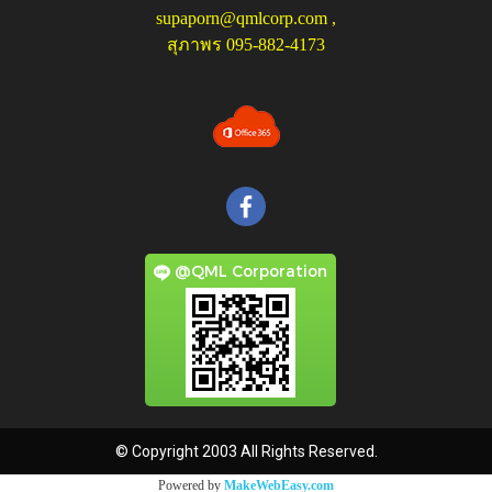
supaporn@qmlcorp.com
,
สุภาพร 095-882-4173
@QML Corporation
© Copyright 2003 All Rights Reserved.
Powered by
MakeWebEasy.com