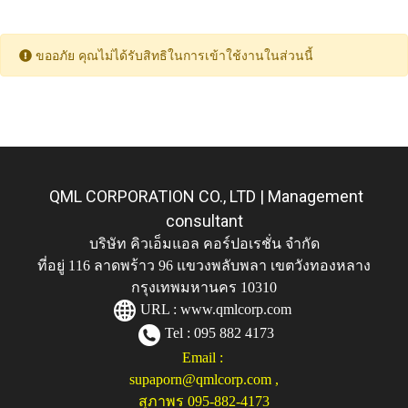
ขออภัย คุณไม่ได้รับสิทธิในการเข้าใช้งานในส่วนนี้
QML CORPORATION CO., LTD | Management
consultant
บริษัท คิวเอ็มแอล คอร์ปอเรชั่น จำกัด
ที่อยู่ 116 ลาดพร้าว 96 แขวงพลับพลา เขตวังทองหลาง
กรุงเทพมหานคร 10310
URL :
www.qmlcorp.com
Tel : 095 882 4173
Email :
supaporn@qmlcorp.com
,
สุภาพร 095-882-4173