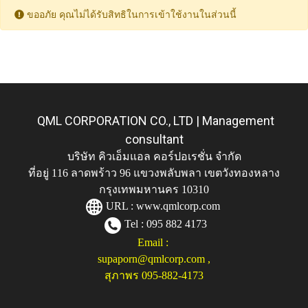
ขออภัย คุณไม่ได้รับสิทธิในการเข้าใช้งานในส่วนนี้
QML CORPORATION CO., LTD | Management
consultant
บริษัท คิวเอ็มแอล คอร์ปอเรชั่น จำกัด
ที่อยู่ 116 ลาดพร้าว 96 แขวงพลับพลา เขตวังทองหลาง
กรุงเทพมหานคร 10310
URL :
www.qmlcorp.com
Tel : 095 882 4173
Email :
supaporn@qmlcorp.com
,
สุภาพร 095-882-4173