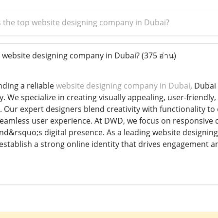
s the top website designing company in Dubai?
 website designing company in Dubai?
(375 อ่าน)
nding a reliable
website designing company in Dubai
, Dubai
. We specialize in creating visually appealing, user-friendl
 Our expert designers blend creativity with functionality t
 seamless user experience. At DWD, we focus on responsive de
d&rsquo;s digital presence. As a leading website designin
establish a strong online identity that drives engagement a