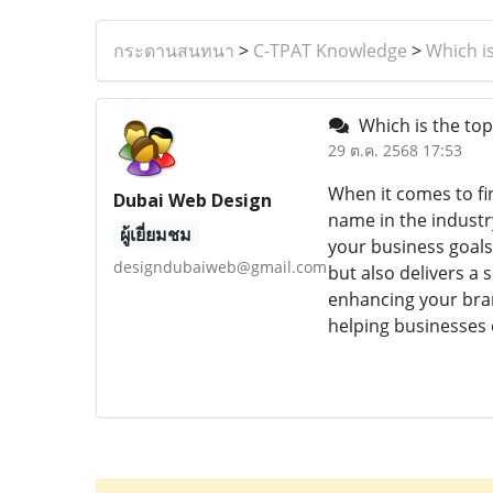
กระดานสนทนา
>
C-TPAT Knowledge
>
Which i
Which is the top
29 ต.ค. 2568 17:53
When it comes to fi
Dubai Web Design
name in the industry
ผู้เยี่ยมชม
your business goals.
designdubaiweb@gmail.com
but also delivers a
enhancing your bran
helping businesses 