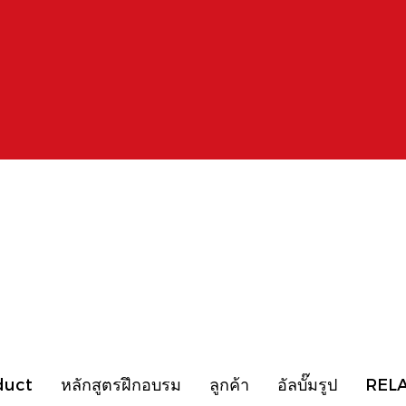
duct
หลักสูตรฝึกอบรม
ลูกค้า
อัลบั๊มรูป
REL