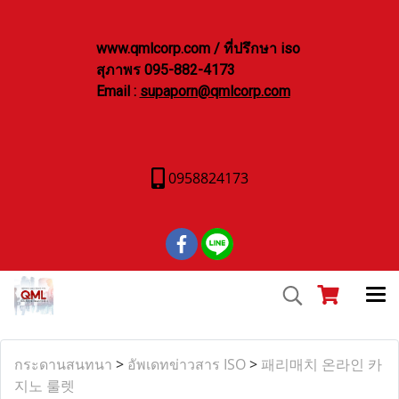
www.qmlcorp.com / ที่ปรึกษา iso
สุภาพร 095-882-4173
Email :
supaporn@qmlcorp.com
0958824173
กระดานสนทนา
>
อัพเดทข่าวสาร ISO
>
패리매치 온라인 카
지노 룰렛