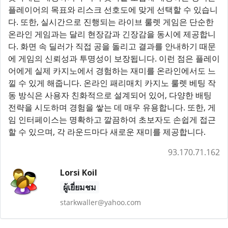
플레이어의 목표와 리스크 선호도에 맞게 선택할 수 있습니
다. 또한, 실시간으로 진행되는 라이브 룰렛 게임은 단순한
온라인 게임과는 달리 현장감과 긴장감을 동시에 제공합니
다. 화면 속 딜러가 직접 공을 돌리고 결과를 안내하기 때문
에 게임의 신뢰성과 투명성이 보장됩니다. 이런 점은 플레이
어에게 실제 카지노에서 경험하는 재미를 온라인에서도 느
낄 수 있게 해줍니다. 온라인 패리매치 카지노 룰렛 베팅 작
동 방식은 사용자 친화적으로 설계되어 있어, 다양한 배팅
전략을 시도하며 경험을 쌓는 데 매우 유용합니다. 또한, 게
임 인터페이스는 명확하고 깔끔하여 초보자도 손쉽게 접근
할 수 있으며, 각 라운드마다 새로운 재미를 제공합니다.
93.170.71.162
Lorsi Koil
ผู้เยี่ยมชม
starkwaller@yahoo.com