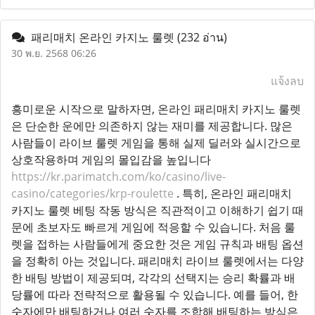
패리매치 온라인 카지노 룰렛
(232 อ่าน)
30 พ.ย. 2568 06:26
แจ้งลบ
흥미로운 시작으로 말하자면, 온라인 패리매치 카지노 룰렛
은 단순한 운에만 의존하지 않는 재미를 제공합니다. 많은
사람들이 라이브 룰렛 게임을 통해 실제 딜러와 실시간으로
상호작용하며 게임의 몰입감을 높입니다
https://kr.parimatch.com/ko/casino/live-
casino/categories/krp-roulette
. 특히, 온라인 패리매치
카지노 룰렛 베팅 작동 방식은 직관적이고 이해하기 쉽기 때
문에 초보자도 빠르게 게임에 적응할 수 있습니다. 처음 룰
렛을 접하는 사람들에게 중요한 것은 게임 규칙과 배팅 옵션
을 정확히 아는 것입니다. 패리매치 라이브 룰렛에서는 다양
한 배팅 방법이 제공되며, 각각의 선택지는 승리 확률과 배
당률에 따라 전략적으로 활용될 수 있습니다. 예를 들어, 한
숫자에만 배팅하거나 여러 숫자를 조합해 배팅하는 방식은