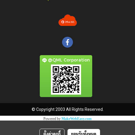
@QML Corporation
© Copyright 2003 All Rights Reserved.
Powered by
MakeWebEasy.com
ตั้งค่าคุกกี้
ยอมรับทั้งหมด