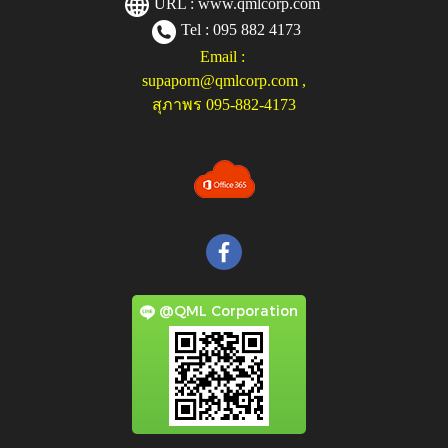
URL :
www.qmlcorp.com
Tel : 095 882 4173
Email :
supaporn@qmlcorp.com
,
สุภาพร 095-882-4173
@QML Corporation