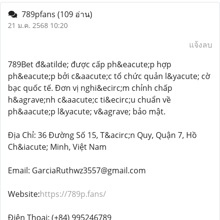
789pfans
(109 อ่าน)
21 ม.ค. 2568 10:20
แจ้งลบ
789Bet đ&atilde; được cấp ph&eacute;p hợp
ph&eacute;p bởi c&aacute;c tổ chức quản l&yacute; cờ
bạc quốc tế. Đơn vị nghi&ecirc;m chỉnh chấp
h&agrave;nh c&aacute;c ti&ecirc;u chuẩn về
ph&aacute;p l&yacute; v&agrave; bảo mật.
Địa Chỉ: 36 Đường Số 15, T&acirc;n Quy, Quận 7, Hồ
Ch&iacute; Minh, Việt Nam
Email: GarciaRuthwz3557@gmail.com
Website:
https://789p.fans/
Điện Thoại: (+84) 995246789