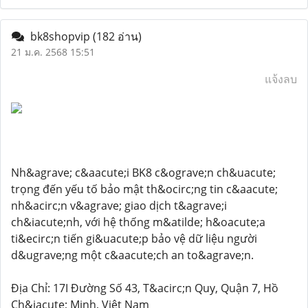
bk8shopvip
(182 อ่าน)
21 ม.ค. 2568 15:51
แจ้งลบ
Nh&agrave; c&aacute;i BK8 c&ograve;n ch&uacute;
trọng đến yếu tố bảo mật th&ocirc;ng tin c&aacute;
nh&acirc;n v&agrave; giao dịch t&agrave;i
ch&iacute;nh, với hệ thống m&atilde; h&oacute;a
ti&ecirc;n tiến gi&uacute;p bảo vệ dữ liệu người
d&ugrave;ng một c&aacute;ch an to&agrave;n.
Địa Chỉ: 17I Đường Số 43, T&acirc;n Quy, Quận 7, Hồ
Ch&iacute; Minh, Việt Nam