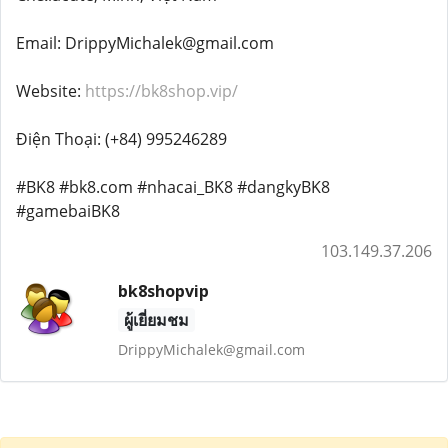
Email: DrippyMichalek@gmail.com
Website:
https://bk8shop.vip/
Điện Thoại: (+84) 995246289
#BK8 #bk8.com #nhacai_BK8 #dangkyBK8
#gamebaiBK8
103.149.37.206
bk8shopvip
ผู้เยี่ยมชม
DrippyMichalek@gmail.com