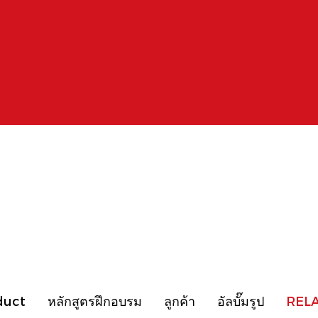
duct
หลักสูตรฝึกอบรม
ลูกค้า
อัลบั๊มรูป
REL