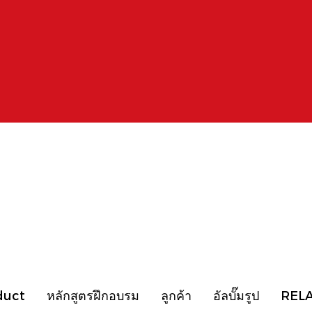
duct
หลักสูตรฝึกอบรม
ลูกค้า
อัลบั๊มรูป
REL