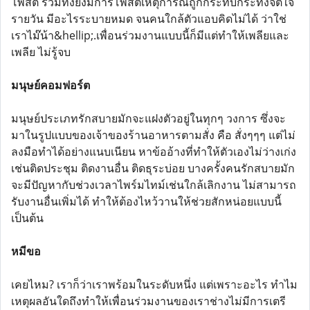
โพสต์ รวมทั้งยังมีการโพสต์เหตุการณ์ถูกกระทบกระทั่งจิตใจ
รายวัน มีอะไรระบายหมด จนคนใกล้ตัวแอบคิดไม่ได้ ว่าใช่
เราไม๊น้า&hellip;.เพื่อนร่วมงานแบบนี้ก็มีแต่ทำให้เพลียและ
เพลีย ไม่รู้จบ
มนุษย์คอมฟอร์ต
มนุษย์ประเภทรักสบายมักจะแฝงตัวอยู่ในทุกๆ วงการ ซึ่งจะ
มาในรูปแบบของเจ้าของร้านอาหารตามสั่ง คือ สั่งๆๆๆ แต่ไม่
ลงมือทำได้อย่างแนบเนียน หาข้ออ้างที่ทำให้ตัวเองไม่ว่างเก่ง
เช่นติดประชุม ติดงานอื่น ติดธุระบ่อย บางครั้งคนรักสบายมัก
จะมีปัญหากับช่วงเวลาไพร์มไทม์เช่นใกล้เลิกงาน ไม่สามารถ
รับงานอื่นเพิ่มได้ ทำให้ต้องไหว้วานให้ช่วยสักหน่อยแบบนี้
เป็นต้น
หมีขอ
เคยไหม? เราก็ว่าเราพร้อมในระดับหนึ่ง แต่เพราะอะไร ทำไม
เหตุผลอันใดถึงทำให้เพื่อนร่วมงานของเราช่างไม่มีการเตรี