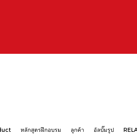
duct
หลักสูตรฝึกอบรม
ลูกค้า
อัลบั๊มรูป
REL