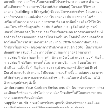
หมายถึงการปล่อยก๊าซเรือนกระจกที่ใช้ระหว่างกระบวนการทำงาน
หรือเทียบเท่ากับระยะการใช้งาน(Use phase) ในวงจรชีวิตของ
อาคาร (building ‘s lifecycle) ซึ่งรวมถึงการปล่อยก๊าซเรือนกระจก
จากกิจกรรมและแหล่งต่างๆ ภายในอาคาร เช่น แสงสว่าง ไฟฟ้า
เครื่องปรับอากาศ การระบายอากาศ พัดลม กาต้มน้ำ เครื่องใช้ไฟฟ้า
และโครงสร้างพื้นฐานอื่น ๆ เช่น ลิฟต์และประตูอัตโนมัติ อุปกรณ์
เหล่านี้มีส่วนสำคัญในการปล่อยก๊าซเรือนกระจก จากสภาพแวดล้อมที่
องค์กรหรือการออกแบบอาคารได้สร้างขึ้นมา โดยทั่วไปการปล่อยก๊าซ
คาร์บอนในการดำเนินงานมีค่าประมาณ 70% ของการปลดปล่อย
ก๊าซคาร์บอนทั้งหมดของอาคารสำนักงาน ส่วนอีก 30% เป็นการปลด
ปล่อยก๊าซคาร์บอนในระหว่างขั้นตอนของการก่อสร้างอาคาร
การปล่อยก๊าซคาร์บอนในการดำเนินงานยังเป็นส่วนประกอบสำคัญใน
การปล่อยก๊าซเรือนกระจกทั่วโลก การลดปริมาณคาร์บอนในการ
ดำเนินงานเป็นสิ่งสำคัญในการบรรลุเป้าหมายสุทธิเป็นศูนย์ (Net
Zero) และปรับปรุงความยั่งยืนของการอนุรักษ์สิ่งแวดล้อมของอาคาร
บริษัทต่างๆ สามารถลดการปล่อยก๊าซคาร์บอนในการดำเนินงานได้
ด้วยกลยุทธ์ต่างๆ ดังนี้:
Understand Your Carbon Emissions: ดำเนินการตรวจสอบอย่าง
ละเอียดเพื่อทำความเข้าใจว่าการปล่อยก๊าซเกิดขึ้นที่ใดและหาทางลด
การปลดปล่อยที่แหล่งปล่อย
Supplier Audit: ประเมินคาร์บอนฟุตพริ้นท์ของซัพพลายเออร์และ
ร่วมมือกับซัพพลายเออร์ที่มีการปล่อยก๊าซคาร์บอนต่ำกว่า