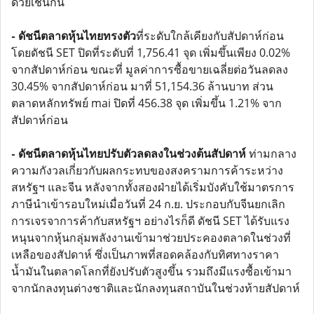
ด้วยเช่นกัน
- ดัชนีตลาดหุ้นไทยทรงตัว
ที่ระดับใกล้เคียงกับสัปดาห์ก่อน
โดยดัชนี SET ปิดที่ระดับที่ 1,756.41 จุด เพิ่มขึ้นเพียง 0.02%
จากสัปดาห์ก่อน ขณะที่ มูลค่าการซื้อขายเฉลี่ยต่อวันลดลง
30.45% จากสัปดาห์ก่อน มาที่ 51,154.36 ล้านบาท ส่วน
ตลาดหลักทรัพย์ mai ปิดที่ 456.38 จุด เพิ่มขึ้น 1.21% จาก
สัปดาห์ก่อน
- ดัชนีตลาดหุ้นไทยปรับตัวลดลงในช่วงต้นสัปดาห์
ท่ามกลาง
ความกังวลเกี่ยวกับผลกระทบของสงครามการค้าระหว่าง
สหรัฐฯ และจีน หลังจากทั้งสองฝ่ายได้เริ่มบังคับใช้มาตรการ
ภาษีนำเข้ารอบใหม่เมื่อวันที่ 24 ก.ย. ประกอบกับจีนยกเลิก
การเจรจาการค้ากับสหรัฐฯ อย่างไรก็ดี ดัชนี SET ได้รับแรง
หนุนจากหุ้นกลุ่มพลังงานเข้ามาช่วยประคองตลาดในช่วงที่
เหลือของสัปดาห์ ซึ่งเป็นภาพที่สอดคล้องกับทิศทางราคา
น้ำมันในตลาดโลกที่ยังปรับตัวสูงขึ้น รวมถึงมีแรงซื้อเข้ามา
จากนักลงทุนต่างชาติและนักลงทุนสถาบันในช่วงท้ายสัปดาห์