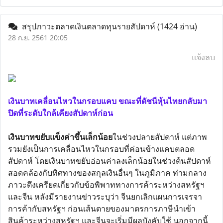
สรุปภาวะตลาดเงินตลาดทุนรายสัปดาห์
(1424 อ่าน)
28 ก.ย. 2561 20:05
แจ้งลบ
เงินบาทเคลื่อนไหวในกรอบแคบ ขณะที่ดัชนีหุ้นไทยกลับมา
ปิดที่ระดับใกล้เคียงสัปดาห์ก่อน
เงินบาทขยับแข็งค่าขึ้นเล็กน้อย
ในช่วงปลายสัปดาห์ แต่ภาพ
รวมยังเป็นการเคลื่อนไหวในกรอบที่ค่อนข้างแคบตลอด
สัปดาห์ โดยเงินบาทขยับอ่อนค่าลงเล็กน้อยในช่วงต้นสัปดาห์
สอดคล้องกับทิศทางของสกุลเงินอื่นๆ ในภูมิภาค ท่ามกลาง
ภาวะตึงเครียดเกี่ยวกับข้อพิพาททางการค้าระหว่างสหรัฐฯ
และจีน หลังมีรายงานข่าวระบุว่า จีนยกเลิกแผนการเจรจา
การค้ากับสหรัฐฯ ก่อนเส้นตายของมาตรการภาษีนำเข้า
สินค้าระหว่างสหรัฐฯ และจีนจะเริ่มมีผลบังคับใช้ นอกจากนี้