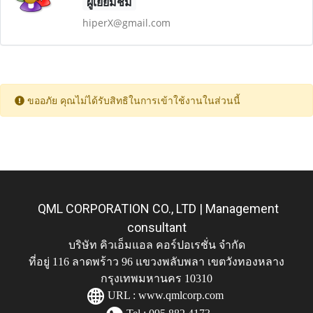
ผู้เยี่ยมชม
hiperX@gmail.com
ขออภัย คุณไม่ได้รับสิทธิในการเข้าใช้งานในส่วนนี้
QML CORPORATION CO., LTD | Management
consultant
บริษัท คิวเอ็มแอล คอร์ปอเรชั่น จำกัด
ที่อยู่ 116 ลาดพร้าว 96 แขวงพลับพลา เขตวังทองหลาง
กรุงเทพมหานคร 10310
URL :
www.qmlcorp.com