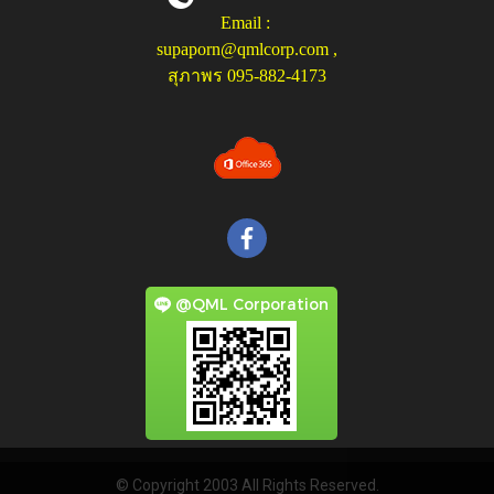
Email :
supaporn@qmlcorp.com
,
สุภาพร 095-882-4173
@QML Corporation
© Copyright 2003 All Rights Reserved.