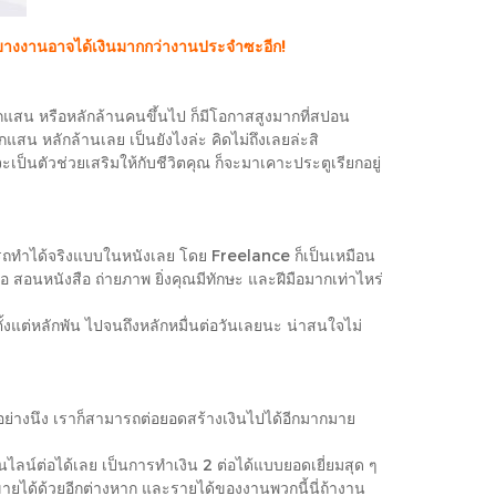
า บางงานอาจได้เงินมากกว่างานประจำซะอีก!
ลักแสน หรือหลักล้านคนขึ้นไป ก็มีโอกาสสูงมากที่สปอน
สน หลักล้านเลย เป็นยังไงล่ะ คิดไม่ถึงเลยล่ะสิ
เป็นตัวช่วยเสริมให้กับชีวิตคุณ ก็จะมาเคาะประตูเรียกอยู่
สามารถทำได้จริงแบบในหนังเลย โดย Freelance ก็เป็นเหมือน
อนหนังสือ ถ่ายภาพ ยิ่งคุณมีทักษะ และฝีมือมากเท่าไหร่
ั้งแต่หลักพัน ไปจนถึงหลักหมื่นต่อวันเลยนะ น่าสนใจไม่
ษะอย่างนึง เราก็สามารถต่อยอดสร้างเงินไปได้อีกมากมาย
อนไลน์ต่อได้เลย เป็นการทำเงิน 2 ต่อได้แบบยอดเยี่ยมสุด ๆ
ขายได้ด้วยอีกต่างหาก และรายได้ของงานพวกนี้นี่ถ้างาน