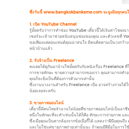
ซึ่งวันนี้ www.bangkokbanksme.com จะจูงมือทุกคนไปทำค
1. เปิด YouTube Channel
รู้มั้ยครับว่าการทำช่อง YouTube เดี๋ยวนี้ได้เงินค่าโฆษ
เซอร์จะเข้ามาช่วยสนับสนุนช่องของคุณ และตัวเลขที่ Yout
ขอเพียงแค่คอนเทนต์คุณน่าสนใจ มีคนติดตามเป็นวงกว้าง ไม่
หน้าบ้านแล้ว
2. รับจ้างเป็น Freelance
คงเคยได้ดูกันมาบ้างใช่มั้ยครับกับหนังเรื่อง Freelance 
การขายทักษะ ขายความสามารถของเรา คุณสามารถทำอะไรได้บ
คุณก็จะยิ่งเป็นที่ต้องการตัวมากเท่านั้น
ซึ่งงานบางงานสำหรับ Freelance เนี่ย อาจสร้างรายได้ให้ย
น้อยเลยล่ะครับ
3. ขายภาพออนไลน์
เดี๋ยวนี้มีคนไทยจำนวนไม่น้อยที่ขายภาพออนไลน์เป็นอาชีพเ
หนึ่งในทักษะที่จะทำเช่นนั้นได้ก็คือ ทักษะการถ่ายภาพ แ
ซึ่งเมื่อคุณเป็นตากล้องจากข้อเมื่อกี้ได้ แสดงว่าฝีมือคุ
และไม่ใช่แค่ขายภาพถ่ายเท่านั้นนะ ถ้าคุณมีฝีมือในการใ