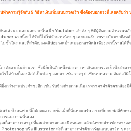
วามรู้จักกับ 5 วิธีหาเงินเพิ่มแบบรวดเร็ว ซึ่งต้องบอกตรงนี้เลยครับว่
ณากันแล้วนะ และนอกจากนั้นเนี่ย Youtuber เจ้าดัง ๆ ที่มีผู้ติดตามจำนวนห
uber พวกนี้จะได้รับก็ไม่ใช่จำนวนน้อย ๆ เลยนะครับ เพราะมันมากถึงหลักแ
ซ้ำใคร และที่สำคัญลงคลิปอย่างสม่ำเสมอทุกอาทิตย์ เพียงเท่านี้รายได้ที่จะ
ที่โด่งดังมากในบ้านเรา ซึ่งนี่ก็เป็นอีกหนึ่งช่องทางหาเงินแบบรวดเร็วซึ่ง
้างก็ลองลิสต์เป็นข้อ ๆ ออกมา เช่น วาดรูป เขียนบทความ ตัดต่อวิดีโอ ส
ิ่งกว่างานประจำซะอีก เช่น รับจ้างถ่ายภาพเนี่ย เรทราคาค่าตัวตากล้องมีต
สริม ซึ่งคนพวกนี้ก็มักจะมาจากข้อเมื่อกี้นี่แหละครับ อย่างที่บอก พอมีทัก
ละการแต่งภาพนั่นเอง
ณถึง คุณก็สามารถเอารูปที่คุณถ่ายมาตกแต่งนิดหน่อย แล้วส่งขายผ่านช่องทางอ
ช้ Photoshop หรือ illustrator ล่ะก็ สามารถทำตัวการ์ตูนแบบอาร์ท ๆ ส่ง