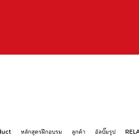
duct
หลักสูตรฝึกอบรม
ลูกค้า
อัลบั๊มรูป
REL