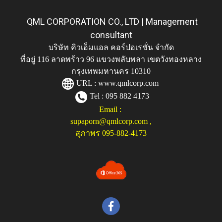
QML CORPORATION CO., LTD | Management
consultant
บริษัท คิวเอ็มแอล คอร์ปอเรชั่น จำกัด
ที่อยู่ 116 ลาดพร้าว 96 แขวงพลับพลา เขตวังทองหลาง
กรุงเทพมหานคร 10310
URL :
www.qmlcorp.com
Tel : 095 882 4173
Email :
supaporn@qmlcorp.com
,
สุภาพร 095-882-4173