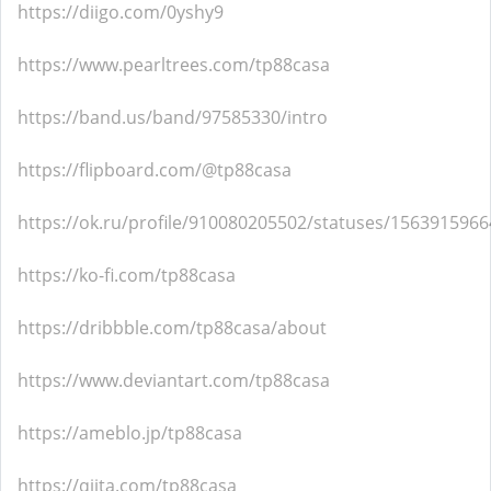
https://diigo.com/0yshy9
https://www.pearltrees.com/tp88casa
https://band.us/band/97585330/intro
https://flipboard.com/@tp88casa
https://ok.ru/profile/910080205502/statuses/156391596
https://ko-fi.com/tp88casa
https://dribbble.com/tp88casa/about
https://www.deviantart.com/tp88casa
https://ameblo.jp/tp88casa
https://qiita.com/tp88casa