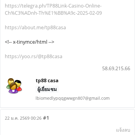
https://telegra.ph/TP88Link-Casino-Online-
Ch%C3%ADnh-Th%E1%BB%A9c-2025-02-09
https://about.me/tp88casa
<!-- x-tinymce/html -->
https://yoo.rs/@tp88casa
58.69.215.66
tp88 casa
ผู้เยี่ยมชม
lbiomedlypqqgwwgn807@gmail.com
#1
22 ม.ค. 2569 00:26
แจ้งลบ