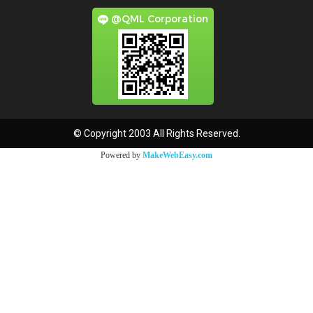
@QML Corporation
© Copyright 2003 All Rights Reserved.
Powered by
MakeWebEasy.com