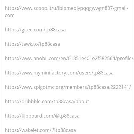
https://www.scoop.it/u/lbiomedlypqqgwwgn807-gmail-
com
https://gitee.com/tp88casa
https://tawk.to/tp88casa
https://www.anobii.com/en/01851e401e2f582564/profile/a
https://www.myminifactory.com/users/tp88casa
https://www.spigotmc.org/members/tp88casa.2222141/
https://dribbble.com/tp88casa/about
https://flipboard.com/@tp88casa
https://wakelet.com/@tp88casa