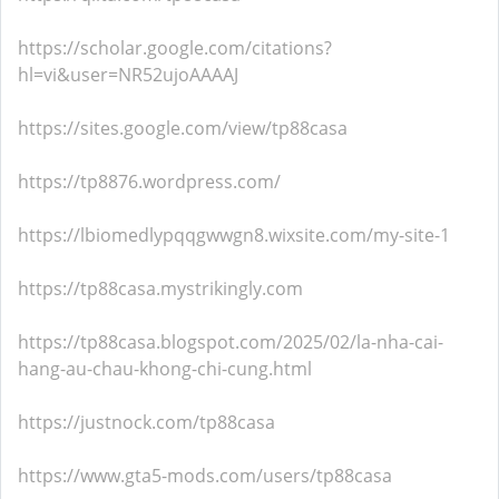
https://scholar.google.com/citations?
hl=vi&user=NR52ujoAAAAJ
https://sites.google.com/view/tp88casa
https://tp8876.wordpress.com/
https://lbiomedlypqqgwwgn8.wixsite.com/my-site-1
https://tp88casa.mystrikingly.com
https://tp88casa.blogspot.com/2025/02/la-nha-cai-
hang-au-chau-khong-chi-cung.html
https://justnock.com/tp88casa
https://www.gta5-mods.com/users/tp88casa