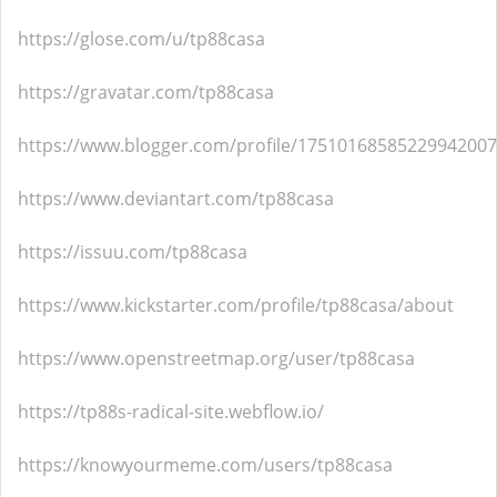
https://glose.com/u/tp88casa
https://gravatar.com/tp88casa
https://www.blogger.com/profile/17510168585229942007
https://www.deviantart.com/tp88casa
https://issuu.com/tp88casa
https://www.kickstarter.com/profile/tp88casa/about
https://www.openstreetmap.org/user/tp88casa
https://tp88s-radical-site.webflow.io/
https://knowyourmeme.com/users/tp88casa