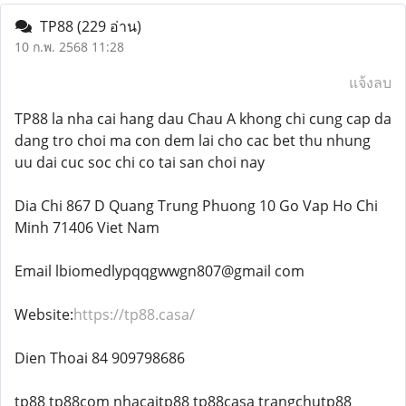
TP88
(229 อ่าน)
10 ก.พ. 2568 11:28
แจ้งลบ
TP88 la nha cai hang dau Chau A khong chi cung cap da
dang tro choi ma con dem lai cho cac bet thu nhung
uu dai cuc soc chi co tai san choi nay
Dia Chi 867 D Quang Trung Phuong 10 Go Vap Ho Chi
Minh 71406 Viet Nam
Email lbiomedlypqqgwwgn807@gmail com
Website:
https://tp88.casa/
Dien Thoai 84 909798686
tp88 tp88com nhacaitp88 tp88casa trangchutp88