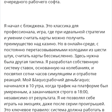
очередного рабочего софта.
Я начал с блэкджека. Это классика для
профессионала, игра, где при идеальной стратегии
и умении считать карты можно получить
преимущество над казино. Но в онлайн-среде, с
постоянно перетасовываемыми колодами из шести
штук, считать карты бессмысленно. Здесь нужна
была другая тактика. Я разработал собственную
систему ставок, основанную на колебаниях, и
посвятил сотни часов симуляциям и отработке
реакций. Мой &laquo;рабочий день&raquo;
начинался в 10 утра, когда трафик на платформе был
умеренным, а заканчивался строго в 18:00,
независимо от результата. Я не позволял себе
играть на эмоциях, даже после серии проигрышей.
Это ключевое правило: система должна работать в