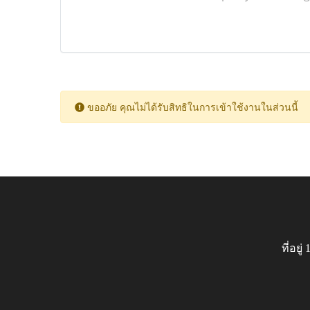
ขออภัย คุณไม่ได้รับสิทธิในการเข้าใช้งานในส่วนนี้
ที่อย