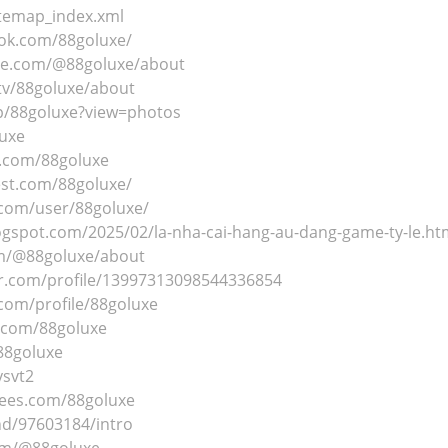
itemap_index.xml
ok.com/88goluxe/
be.com/@88goluxe/about
.tv/88goluxe/about
p/88goluxe?view=photos
luxe
r.com/88goluxe
est.com/88goluxe/
.com/user/88goluxe/
logspot.com/2025/02/la-nha-cai-hang-au-dang-game-ty-le.ht
m/@88goluxe/about
r.com/profile/13997313098544336854
com/profile/88goluxe
.com/88goluxe
88goluxe
ysvt2
rees.com/88goluxe
nd/97603184/intro