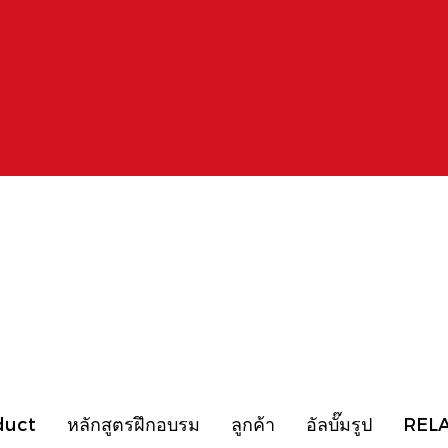
duct
หลักสูตรฝึกอบรม
ลูกค้า
อัลบั๊มรูป
REL