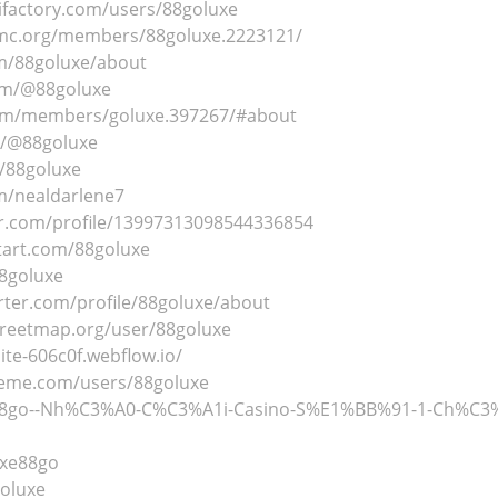
factory.com/users/88goluxe
tmc.org/members/88goluxe.2223121/
om/88goluxe/about
com/@88goluxe
.com/members/goluxe.397267/#about
m/@88goluxe
u/88goluxe
om/nealdarlene7
r.com/profile/13997313098544336854
tart.com/88goluxe
88goluxe
rter.com/profile/88goluxe/about
reetmap.org/user/88goluxe
site-606c0f.webflow.io/
eme.com/users/88goluxe
ph/88go--Nh%C3%A0-C%C3%A1i-Casino-S%E1%BB%91-1-Ch%
uxe88go
goluxe