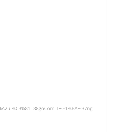
C3%A2u-%C3%81--88goCom-T%E1%BA%B7ng-