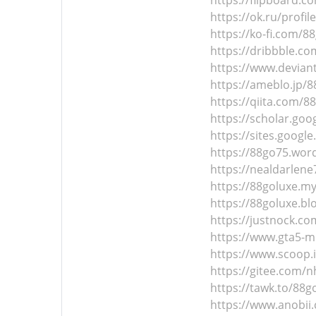
https://flipboard.
https://ok.ru/prof
https://ko-fi.com/8
https://dribbble.c
https://www.devian
https://ameblo.jp/8
https://qiita.com/8
https://scholar.go
https://sites.goog
https://88go75.wor
https://nealdarlene
https://88goluxe.my
https://88goluxe.b
https://justnock.c
https://www.gta5-
https://www.scoop.
https://gitee.com/
https://tawk.to/88g
https://www.anobii.