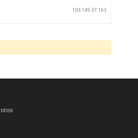
103.149.37.163
 10310