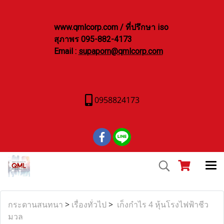
www.qmlcorp.com / ที่ปรึกษา iso
สุภาพร 095-882-4173
Email :
supaporn@qmlcorp.com
0958824173
กระดานสนทนา
>
เรื่องทั่วไป
>
เก็งกำไร 4 หุ้นโรงไฟฟ้าชีว
มวล