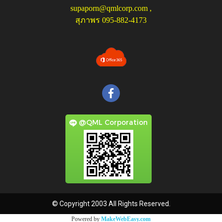
supaporn@qmlcorp.com
,
สุภาพร 095-882-4173
@QML Corporation
© Copyright 2003 All Rights Reserved.
Powered by
MakeWebEasy.com