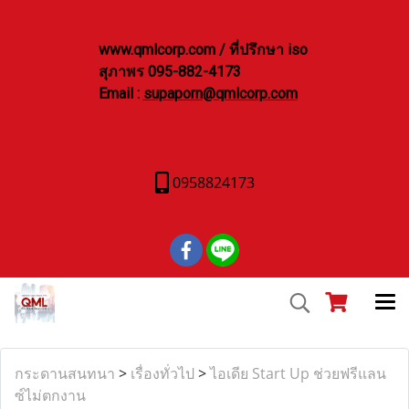
www.qmlcorp.com / ที่ปรึกษา iso
สุภาพร 095-882-4173
Email :
supaporn@qmlcorp.com
0958824173
กระดานสนทนา
>
เรื่องทั่วไป
>
ไอเดีย Start Up ช่วยฟรีแลน
ซ์ไม่ตกงาน