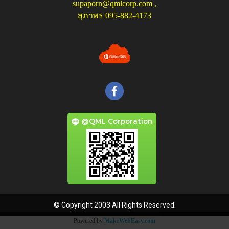
supaporn@qmlcorp.com
,
สุภาพร 095-882-4173
@QML Corporation
© Copyright 2003 All Rights Reserved.
Powered by
MakeWebEasy.com