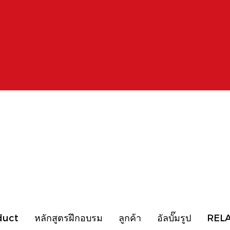
duct
หลักสูตรฝึกอบรม
ลูกค้า
อัลบั๊มรูป
REL