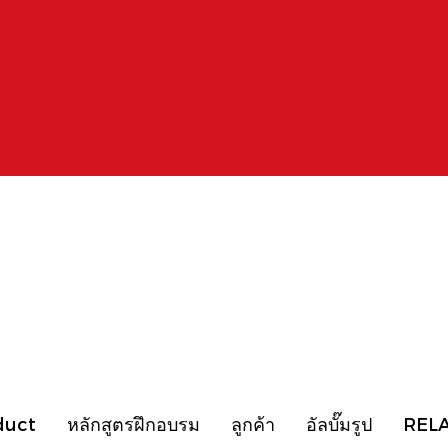
duct
หลักสูตรฝึกอบรม
ลูกค้า
อัลบั๊มรูป
REL