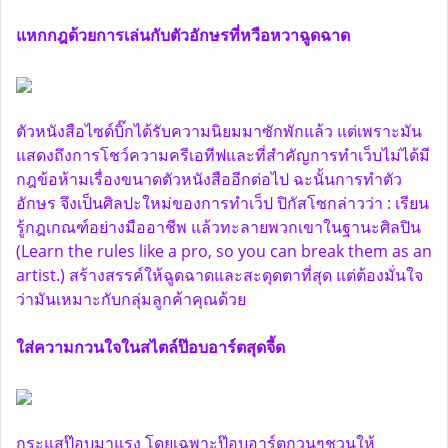
แหกกฎด้วยการเล่นกับตัวอักษรที่หวือหวาฉูดฉาด
ตัวหนังสือไซด์บิ๊กได้รับความนิยมมาซักพักแล้ว แต่เพราะมัน
แสดงถึงการโชว์ความครีเอทีฟและที่สำคัญการทำเว็บไม่ได้มี
กฎข้อห้ามเรื่องขนาดตัวหนังสืออีกต่อไป ฉะนั้นการทำตัว
อักษร จึงเป็นศิลปะใหม่ของการทำเว็ป ปิกัสโซกล่าวว่า : เรียน
รู้กฎเกณฑ์อย่างมืออาชีพ แล้วทะลายพวกเขาในฐานะศิลปิน
(Learn the rules like a pro, so you can break them as an
artist.) สร้างสรรค์ให้ฉูดฉาดและสะดุดตาที่สุด แต่ต้องมั่นใจ
ว่ามันเหมาะกับกลุ่มลูกค้าคุณด้วย
ใส่ความกวนใจในสไตล์ป๊อบอาร์ตสุดจี้ด
กระแสป๊อบมาแรง โดยเฉพาะป๊อบอาร์ตกวนๆชวนให้