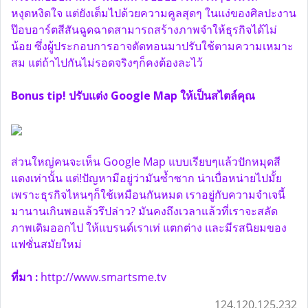
หงุดหงิดใจ แต่ยังเต็มไปด้วยความคูลสุดๆ ในแง่ของศิลปะงาน
ป๊อบอาร์ตสีสันฉูดฉาดสามารถสร้างภาพจำให้ธุรกิจได้ไม่
น้อย ซึ่งผู้ประกอบการอาจตัดทอนมาปรับใช้ตามความเหมาะ
สม แต่ถ้าไปกันไม่รอดจริงๆก็คงต้องละไว้
Bonus tip! ปรับแต่ง Google Map ให้เป็นสไตล์คุณ
ส่วนใหญ่คนจะเห็น Google Map แบบเรียบๆแล้วปักหมุดสี
แดงเท่านั้น แต่!ปัญหามีอยู่ว่ามันซ้ำซาก น่าเบื่อหน่ายไปมั้ย
เพราะธุรกิจไหนๆก็ใช้เหมือนกันหมด เราอยู่กับความจำเจนี้
มานานเกินพอแล้วรึปล่าว? มันคงถึงเวลาแล้วที่เราจะสลัด
ภาพเดิมออกไป ให้แบรนด์เราเท่ แตกต่าง และมีรสนิยมของ
แฟชั่นสมัยใหม่
ที่มา :
http://www.smartsme.tv
124.120.125.232