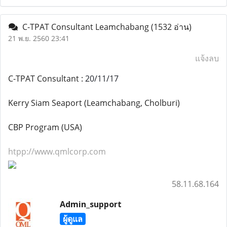
C-TPAT Consultant Leamchabang
(1532 อ่าน)
21 พ.ย. 2560 23:41
แจ้งลบ
C-TPAT Consultant :
20/11/17
Kerry Siam Seaport (Leamchabang, Cholburi)
CBP Program (USA)
htpp://www.qmlcorp.com
58.11.68.164
Admin_support
ผู้ดูแล