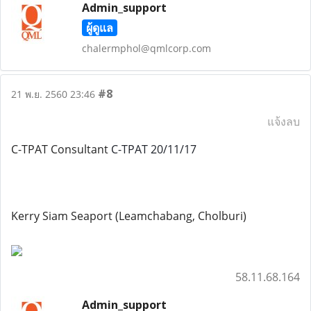
Admin_support
ผู้ดูแล
chalermphol@qmlcorp.com
#8
21 พ.ย. 2560 23:46
แจ้งลบ
C-TPAT Consultant
C-TPAT 20/11/17
Kerry Siam Seaport (Leamchabang, Cholburi)
58.11.68.164
Admin_support