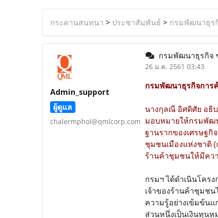
กระดานสนทนา
>
ประชาสัมพันธ์
>
กรมพัฒนาธุรก
กรมพัฒนาธุรกิจ 
26 ม.ค. 2561 03:43
กรมพัฒนาธุรกิจการค้
Admin_support
ผู้ดูแล
นางกุลณี อิศดิศัย อธ
มอบหมายให้กรมพัฒนาธ
chalermphol@qmlcorp.com
ฐานรากของเศรษฐกิจให
ชุมชนเมืองแห่งชาติ 
ร้านค้าชุมชนให้มีควา
กรมฯ ได้ดำเนินโครงกา
เจ้าของร้านค้าชุมชนไ
ความรู้อย่างเข้มข้นแ
ส่วนหนึ่งเป็นเงินทุน