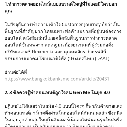
1.ทำการตลาดออนไลน์แบบแบรนด์ใหญ่ที่ไม่เคยมีใครบอก
คุณ
ในปัจจุบันการทำความเข้าใจ Customer Journey ถือว่าเป็น
พื้นฐานที่สำคัญมาก โดยเฉพาะพ่อค้าแม่ขายที่อยู่บนช่องทาง
ออนไลน์ หนังสือเล่มนี้เผยเคล็ดลับพื้นฐานการทำการตลาด
ออนไลน์ขั้นเทพจาก คุณนฐมน ก้องธนานนท์ ผู้ร่วมก่อตั้ง
บริษัทเอเจนซี่ Flexmedia และ คุณคมจักร กำธรพสินี
กรรมการสมาคม โฆษณาดิจิทัล (ประเทศไทย) (DAAT)
อ่านต่อได้ที่
https://www.bangkokbanksme.com/article/20431
2. 3 ข้อควรรู้ทำคอนเทนต์ถูกใจคน Gen Me ในยุค 4.0
ปฏิเสธไม่ได้เลยว่าในสมัย 4.0 แบบนี้ใครๆ ก็พากันค้าขายและ
ทำคอนเทนต์มาร์เกตติ้งผ่านโลกออนไลน์กันหมดแล้ว ซึ่งหนึ่ง
ในกลุ่มลูกค้ากลุ่มใหญ่ในอินเตอร์เน็ตคงไม่พ้นคนรุ่นใหม่หรือ
ที่ใครหลายคนเรียกกันแบบหรูๆ ว่า มิลเลนเนียล แล้วคอน