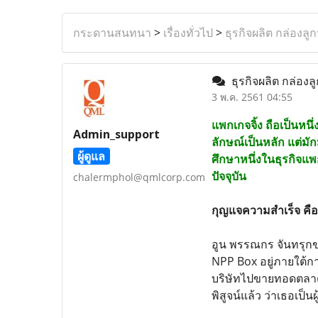
กระดานสนทนา
>
เรื่องทั่วไป
>
ธุรกิจผลิต กล่องลู
ธุรกิจผลิต กล่องล
3 พ.ค. 2561 04:55
แพกเกจจิ้ง ถือเป็นหน
Admin_support
ลักษณ์เป็นหลัก แต่มั
ผู้ดูแล
ศึกษาหนึ่งในธุรกิจแพ
ปัจจุบัน
chalermphol@qmlcorp.com
กุญแจความสำเร็จ คือเ
อูน พรรณกร จันทรุกขา
NPP Box อยู่ภายใต้ก
บริษัทไปขายทอดตลาด ซ
พิสูจน์แล้ว ว่าเธอเป