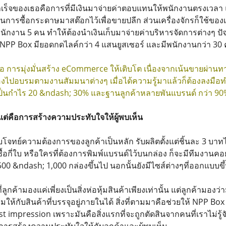
เร็จของเธอคือการที่มีเงินมาจ่ายค่าตอบแทนให้พนักงานตรงเวลา แล
นการซื้อกระดาษมาสต๊อกไว้เพื่อขายปลีก ส่วนเครื่องจักรก็ใช้ขอ
นักงาน 5 คน ทำให้ต้องนำเงินเก็บมาจ่ายค่าบริหารจัดการต่างๆ ปัจจ
ก NPP Box มียอดกดไลค์กว่า 4 แสนยูสเซอร์ และมีพนักงานกว่า 30
อ การมุ่งมั่นสร้าง eCommerce ให้เติบโต เนื่องจากเน้นขายผ่านทา
งไปอบรมตามงานสัมมนาต่างๆ เมื่อได้ความรู้มาแล้วก็ต้องลงมือทำจ
ิดเป็นกำไร 20 &ndash; 30% และฐานลูกค้าหลายพันแบรนด์ กว่า 
ก แต่คือการสร้างความประทับใจให้ผู้พบเห็น
บโจทย์ความต้องการของลูกค้าเป็นหลัก รับผลิตตั้งแต่ชิ้นละ 3 บาทไป
องซื้อกี่ใบ หรือใครที่ต้องการพิมพ์แบรนด์ไว้บนกล่อง ก็จะมีทีมงา
 500 &ndash; 1,000 กล่องขึ้นไป นอกนั้นยังมีไซส์ต่างๆที่ออกแบบ
งที่ลูกค้ามองแค่เพี่ยงเป็นสิ่งห่อหุ้มสินค้าเพียงเท่านั้น แต่ลูกค้ามอ
มให้กับสินค้าที่บรรจุอยู่ภายในได้ สิ่งที่ตามมาคือช่วยให้ NPP B
t impression เพราะมันคือสิ่งแรกที่จะถูกตัดสินจากคนที่เราไม่รู้จัก