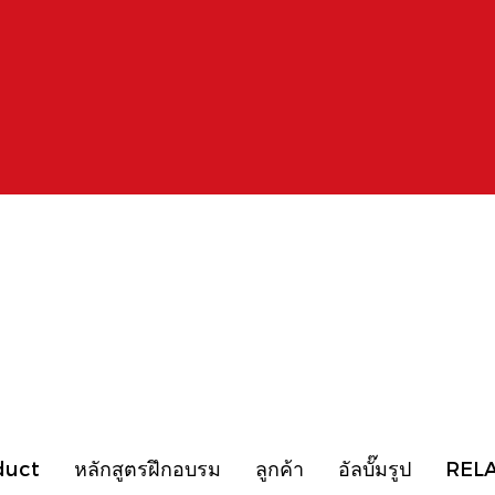
duct
หลักสูตรฝึกอบรม
ลูกค้า
อัลบั๊มรูป
REL