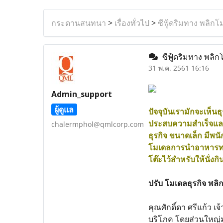
กระดานสนทนา
>
เรื่องทั่วไป
>
ซีฟู้ดริมทาง พลิกโ
ซีฟู้ดริมทาง พลิก
31 พ.ค. 2561 16:16
Admin_support
ผู้ดูแล
ปัจจุบันเรามักจะเห็น
ประสบความสำเร็จและสร
chalermphol@qmlcorp.com
ธุรกิจ ขนาดเล็ก มีพน
โมเดลการนำอาหารทะเล
โต๊ะไว้สำหรับให้นั่งกิ
ปรับ โมเดลธุรกิจ พลิก
คุณศักดิ์ดา ศรีแก้ว เ
บริโภค โดยส่วนใหญ่