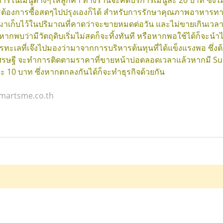
รในเมนูต่างๆให้ลูกค้า ทางร้านจะคิดบริการเมนูละ 20 บาท ซึ่งไม่
รต้องการซื้อสดๆไปปรุงเองก็ได้ สำหรับการรักษาคุณภาพอาหารทางร
าเก็บไว้ในปริมาณที่คาดว่าจะขายหมดต่อวัน และไม่ขายเกินเวลาที่
ากพบว่ามีวัตถุดิบเริ่มไม่สดก็จะทิ้งทันที หรือหากพอใช้ได้ก็จะนำ
รทะเลที่เจ๊งไปมองว่ามาจากการบริหารต้นทุนที่ได้แข็งแรงพอ ซึ่ง
ร้าเศรษฐี จะทำการติดตามราคาที่ขายหน้าบ่อตลอดเวลาแล้วหากมี
ะ 10 บาท ซึ่งหากตกลงกันได้ก็จะทำธุรกิจด้วยกัน
smartsme.co.th