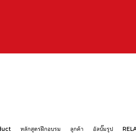
duct
หลักสูตรฝึกอบรม
ลูกค้า
อัลบั๊มรูป
REL