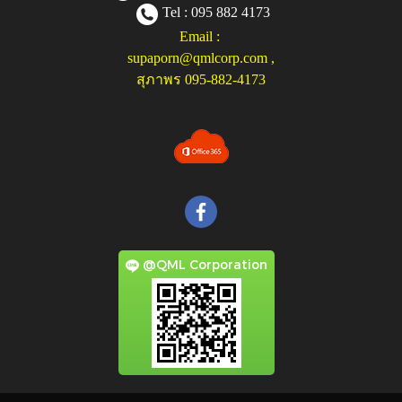
Tel : 095 882 4173
Email :
supaporn@qmlcorp.com
,
สุภาพร 095-882-4173
@QML Corporation