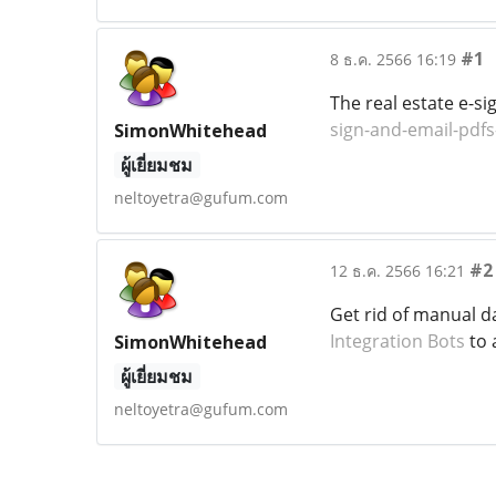
#1
8 ธ.ค. 2566 16:19
The real estate e-s
sign-and-email-pdfs
SimonWhitehead
ผู้เยี่ยมชม
neltoyetra@gufum.com
#2
12 ธ.ค. 2566 16:21
Get rid of manual d
Integration Bots
to 
SimonWhitehead
ผู้เยี่ยมชม
neltoyetra@gufum.com