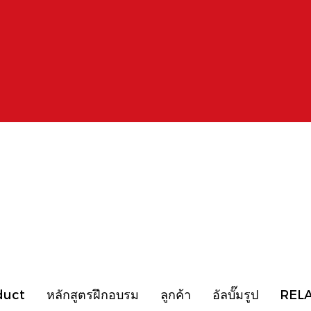
duct
หลักสูตรฝึกอบรม
ลูกค้า
อัลบั๊มรูป
REL