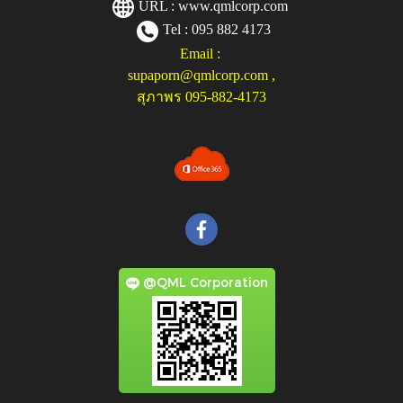
URL :
www.qmlcorp.com
Tel : 095 882 4173
Email :
supaporn@qmlcorp.com
,
สุภาพร 095-882-4173
@QML Corporation