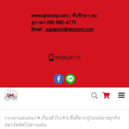
www.qmlcorp.com / ที่ปรึกษา iso
สุภาพร 095-882-4173
Email :
supaporn@qmlcorp.com
0958824173
กระดานสนทนา
>
เรื่องทั่วไป
>
6 สิ่งที่ควรรู้ก่อนขยายธุรกิจ
สตาร์ทอัพไปต่างแดน