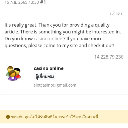
#1
15 ก.ย. 2565 13:33
แจ้งลบ
It's really great. Thank you for providing a quality
article. There is something you might be interested in.
Do you know
casino online
? If you have more
questions, please come to my site and check it out!
14.228.79.236
casino online
ผู้เยี่ยมชม
slotcasino@gmail.com
ขออภัย คุณไม่ได้รับสิทธิในการเข้าใช้งานในส่วนนี้