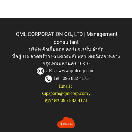
QML CORPORATION CO., LTD | Management
consultant
บริษัท คิวเอ็มแอล คอร์ปอเรชั่น จำกัด
ที่อยู่ 116 ลาดพร้าว 96 แขวงพลับพลา เขตวังทองหลาง
กรุงเทพมหานคร 10310
URL :
www.qmlcorp.com
Tel : 095 882 4173
Email :
supaporn@qmlcorp.com
,
สุภาพร 095-882-4173