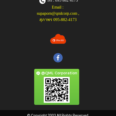
Tel : 095 882 4173
Email :
supaporn@qmlcorp.com
,
สุภาพร 095-882-4173
@QML Corporation
© Copyright 2003 All Rights Reserved.