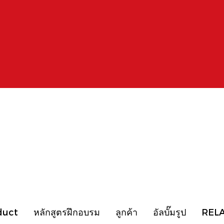
duct
หลักสูตรฝึกอบรม
ลูกค้า
อัลบั๊มรูป
REL