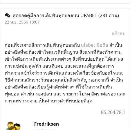
สุดยอดคู่มือการเดิมพันฟุตบอลบน UFABET
(281 อ่าน)
22 พ.ย. 2566 13:07
แจ้งลบ
ก่อนที่จะเจาะลึกการเดิมพันฟุตบอลกับ
ufabet มือถือ
จำเป็น
อย่างยิ่งที่จะต้องเข้าใจแนวคิดพื้นฐาน สิ่งแรกที่ต้องทำความ
เข้าใจคือการเดิมพันประเภทต่างๆ สิ่งที่พบบ่อยที่สุด ได้แก่ ผล
การแข่งขัน สูง/ต่ำ แฮนดิแคป และคะแนนที่ถูกต้อง การ
ทำความเข้าใจว่าการเดิมพันแต่ละครั้งเกี่ยวข้องกับอะไรและ
วิธีคำนวณเงินรางวัลของคุณเป็นสิ่งสำคัญ นอกจากนี้ จำเป็น
อย่างยิ่งที่จะต้องเรียนรู้คำศัพท์ต่างๆ ที่ใช้ในการเดิมพัน
ฟุตบอล คำเช่น รองบ่อน และ รายการโปรด อัตราต่อรอง และ
การแพร่กระจาย เป็นคำบางคำที่พบบ่อยที่สุด
85.204.78.1
Fredriksen