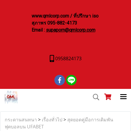
www.qmlcorp.com / ที่ปรึกษา iso
สุภาพร 095-882-4173
Email :
supaporn@qmlcorp.com
0958824173
กระดานสนทนา
>
เรื่องทั่วไป
>
สุดยอดคู่มือการเดิมพัน
ฟุตบอลบน UFABET