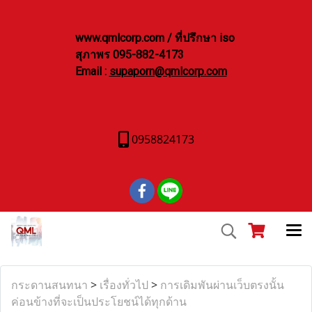
www.qmlcorp.com / ที่ปรึกษา iso
สุภาพร 095-882-4173
Email :
supaporn@qmlcorp.com
0958824173
กระดานสนทนา
>
เรื่องทั่วไป
>
การเดิมพันผ่านเว็บตรงนั้น
ค่อนข้างที่จะเป็นประโยชน์ได้ทุกด้าน