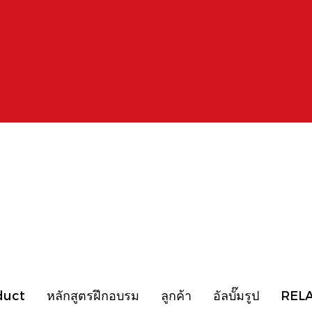
duct
หลักสูตรฝึกอบรม
ลูกค้า
อัลบั๊มรูป
REL