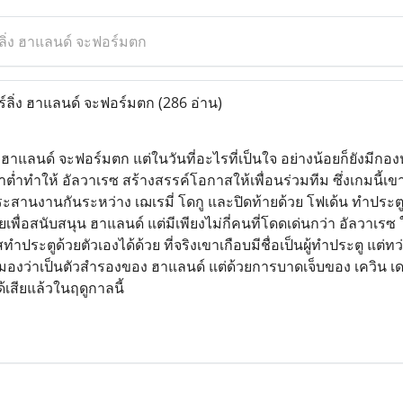
ร์ลิ่ง ฮาแลนด์ จะฟอร์มตก
อร์ลิ่ง ฮาแลนด์ จะฟอร์มตก
(286 อ่าน)
ิ่ง ฮาแลนด์ จะฟอร์มตก แต่ในวันที่อะไรที่เป็นใจ อย่างน้อยก็ยังมีกอ
ำทำให้ อัลวาเรซ สร้างสรรค์โอกาสให้เพื่อนร่วมทีม ซึ่งเกมนี้เขาจ
สานงานกันระหว่าง เฌเรมี่ โดกู และปิดท้ายด้วย โฟเด้น ทำประตูท
ื่อสนับสนุน ฮาแลนด์ แต่มีเพียงไม่กี่คนที่โดดเด่นกว่า อัลวาเร
ระตูด้วยตัวเองได้ด้วย ที่จริงเขาเกือบมีชื่อเป็นผู้ทำประตู แต่
มองว่าเป็นตัวสำรองของ ฮาแลนด์ แต่ด้วยการบาดเจ็บของ เควิน เดอ
้เสียแล้วในฤดูกาลนี้