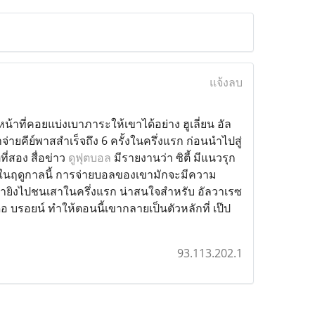
แจ้งลบ
งหน้าที่คอยแบ่งเบาภาระให้เขาได้อย่าง ฮูเลี่ยน อัล
่ายคีย์พาสสำเร็จถึง 6 ครั้งในครึ่งแรก ก่อนนำไปสู่
ี่สอง สื่อข่าว
ดูฟุตบอล
มีรายงานว่า ซิตี้ มีแนวรุก
ซ ในฤดูกาลนี้ การจ่ายบอลของเขามักจะมีความ
ทว่ายิงไปชนเสาในครึ่งแรก น่าสนใจสำหรับ อัลวาเรซ
 บรอยน์ ทำให้ตอนนี้เขากลายเป็นตัวหลักที่ เป๊ป
93.113.202.1