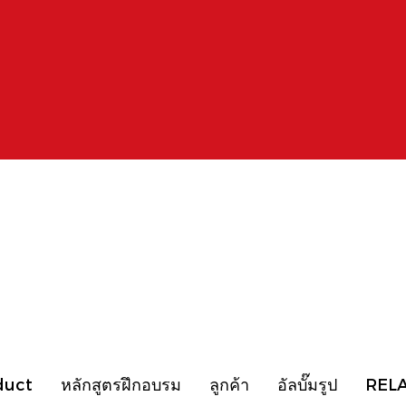
duct
หลักสูตรฝึกอบรม
ลูกค้า
อัลบั๊มรูป
REL