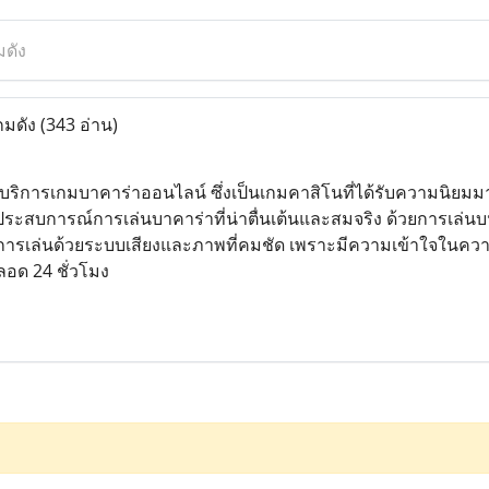
มดัง
กมดัง
(343 อ่าน)
่ให้บริการเกมบาคาร่าออนไลน์ ซึ่งเป็นเกมคาสิโนที่ได้รับความนิย
ประสบการณ์การเล่นบาคาร่าที่น่าตื่นเต้นและสมจริง ด้วยการเล่นบน
ล่นด้วยระบบเสียงและภาพที่คมชัด เพราะมีความเข้าใจในความต้
อด 24 ชั่วโมง