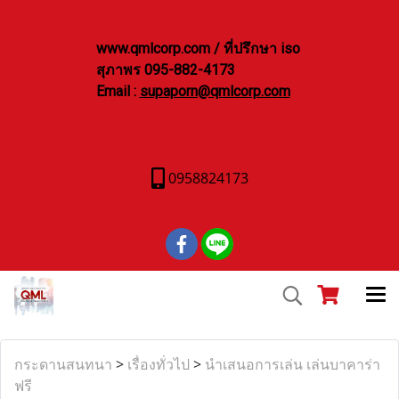
www.qmlcorp.com / ที่ปรึกษา iso
สุภาพร 095-882-4173
Email :
supaporn@qmlcorp.com
0958824173
กระดานสนทนา
>
เรื่องทั่วไป
>
นำเสนอการเล่น เล่นบาคาร่า
ฟรี