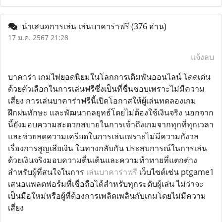
นำเสนอการเล่น เล่นบาคาร่าฟรี
(376 อ่าน)
17 ม.ค. 2567 21:28
แจ้งลบ
บาคาร่า เกมไพ่ยอดนิยมในโลกการเดิมพันออนไลน์ โดดเด่น
ด้วยตัวเลือกในการเล่นฟรีซึ่งเป็นที่ชื่นชอบเพราะไม่มีความ
เสี่ยง การเล่นบาคาร่าฟรีนี้เปิดโอกาสให้ผู้เล่นทดลองเกม
ฝึกฝนทักษะ และพัฒนากลยุทธ์โดยไม่ต้องใช้เงินจริง นอกจาก
นี้ยังมอบความสะดวกสบายในการเข้าถึงเกมจากทุกที่ทุกเวลา
และช่วยลดความเครียดในการเล่นเพราะไม่มีความกังวล
เรื่องการสูญเสียเงิน ในทางกลับกัน ประสบการณ์ในการเล่น
ด้วยเงินจริงมอบความตื่นเต้นและความท้าทายที่แตกต่าง
สำหรับผู้ที่สนใจในการ
เล่นบาคาร่าฟรี
เว็บไซต์เช่น ptgame1
เสนอแพลตฟอร์มที่เชื่อถือได้สำหรับทุกระดับผู้เล่น ไม่ว่าจะ
เป็นมือใหม่หรือผู้ที่ต้องการเพลิดเพลินกับเกมโดยไม่มีความ
เสี่ยง