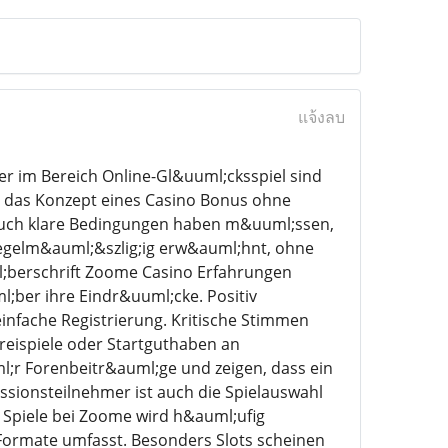
แจ้งลบ
er im Bereich Online-Gl&uuml;cksspiel sind
ei das Konzept eines Casino Bonus ohne
r auch klare Bedingungen haben m&uuml;ssen,
gelm&auml;&szlig;ig erw&auml;hnt, ohne
l;berschrift Zoome Casino Erfahrungen
;ber ihre Eindr&uuml;cke. Positiv
infache Registrierung. Kritische Stimmen
reispiele oder Startguthaben an
;r Forenbeitr&auml;ge und zeigen, dass ein
ssionsteilnehmer ist auch die Spielauswahl
 Spiele bei Zoome wird h&auml;ufig
o-Formate umfasst. Besonders Slots scheinen