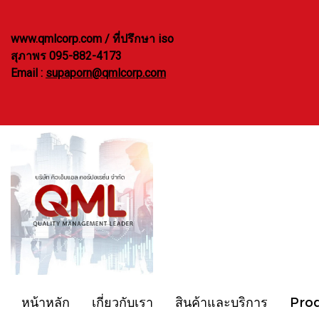
www.qmlcorp.com / ที่ปรึกษา iso
สุภาพร 095-882-4173
Email :
supaporn@qmlcorp.com
หน้าหลัก
เกี่ยวกับเรา
สินค้าและบริการ
Pro