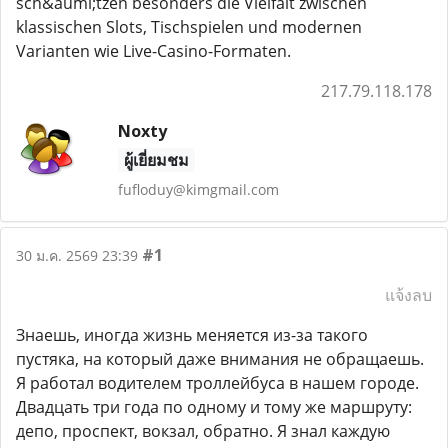
sch&auml;tzen besonders die Vielfalt zwischen
klassischen Slots, Tischspielen und modernen
Varianten wie Live-Casino-Formaten.
217.79.118.178
Noxty
ผู้เยี่ยมชม
fufloduy@kimgmail.com
#1
30 ม.ค. 2569 23:39
แจ้งลบ
Знаешь, иногда жизнь меняется из-за такого
пустяка, на который даже внимания не обращаешь.
Я работал водителем троллейбуса в нашем городе.
Двадцать три года по одному и тому же маршруту:
депо, проспект, вокзал, обратно. Я знал каждую