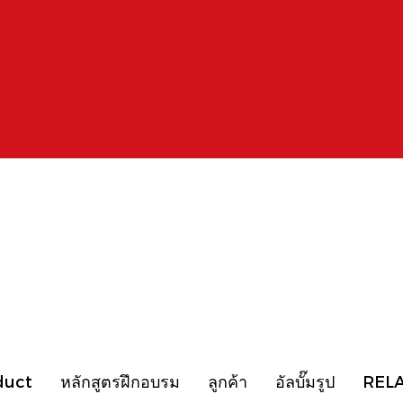
duct
หลักสูตรฝึกอบรม
ลูกค้า
อัลบั๊มรูป
REL