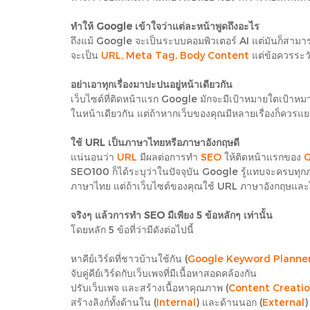
ทำให้ Google เข้าใจว่าแต่ละหน้าพูดถึงอะไร
ถึงแม้ Google จะเป็นระบบคอมพิวเตอร์ AI แต่มันก็สามารถรู้ไ
จะเป็น
URL, Meta Tag, Body Content
แต่ข้อควรระวั
อย่าเอาทุกเรื่องมาปะปนอยู่หน้าเดียวกัน
เว็บไซต์ที่ติดหน้าแรก Google มักจะมีเป้าหมายใดเป้าหมายหนึ่
ในหน้าเดียวกัน แต่ถ้าหากเว็บของคุณมีหลายเรื่องก็ควรแ
ใช้ URL เป็นภาษาไทยหรือภาษาอังกฤษดี
แน่นอนว่า
URL
มีผลต่อการทำ
SEO
ให้ติดหน้าแรกของ
G
SEO100 ก็ได้ระบุว่าในปัจจุบัน Google รู้แทบจะครบทุกภ
ภาษาไทย แต่ถ้าเว็บไซต์ของคุณใช้ URL ภาษาอังกฤษและไม่ม
จริงๆ แล้วการทำ SEO มีเพียง 5 ข้อหลักๆ เท่านั้น
โดยหลัก 5 ข้อที่ว่ามีดังต่อไปนี้
หาคีย์เวิร์ดที่ชาวบ้านใช้กัน (
Google Keyword Planne
จับคู่คีย์เวิร์ดกับเว็บเพจที่มีเนื้อหาสอดคล้องกัน
ปรับเว็บเพจ และสร้างเนื้อหาคุณภาพ (
Content Creati
สร้างลิงก์ทั้งด้านใน (
Internal
) และด้านนอก (
External
)