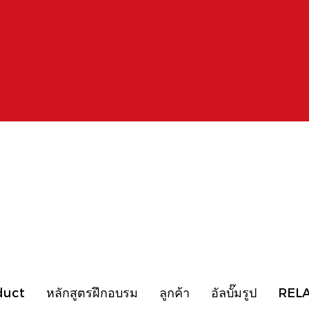
duct
หลักสูตรฝึกอบรม
ลูกค้า
อัลบั๊มรูป
REL