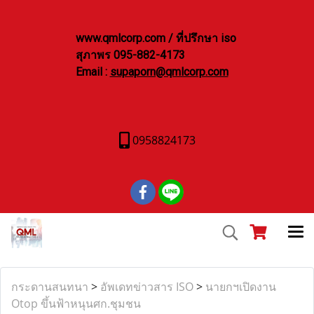
www.qmlcorp.com / ที่ปรึกษา iso
สุภาพร 095-882-4173
Email :
supaporn@qmlcorp.com
0958824173
กระดานสนทนา
>
อัพเดทข่าวสาร ISO
>
นายกฯเปิดงาน
Otop ขึ้นฟ้าหนุนศก.ชุมชน