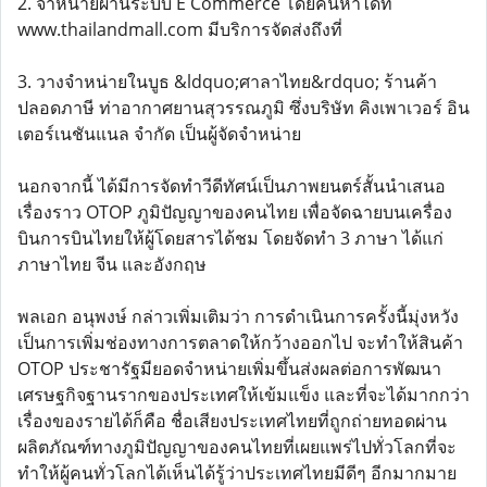
2. จำหน่ายผ่านระบบ E Commerce โดยค้นหาได้ที่
www.thailandmall.com มีบริการจัดส่งถึงที่
3. วางจำหน่ายในบูธ &ldquo;ศาลาไทย&rdquo; ร้านค้า
ปลอดภาษี ท่าอากาศยานสุวรรณภูมิ ซึ่งบริษัท คิงเพาเวอร์ อิน
เตอร์เนชันแนล จำกัด เป็นผู้จัดจำหน่าย
นอกจากนี้ ได้มีการจัดทำวีดีทัศน์เป็นภาพยนตร์สั้นนำเสนอ
เรื่องราว OTOP ภูมิปัญญาของคนไทย เพื่อจัดฉายบนเครื่อง
บินการบินไทยให้ผู้โดยสารได้ชม โดยจัดทำ 3 ภาษา ได้แก่
ภาษาไทย จีน และอังกฤษ
พลเอก อนุพงษ์ กล่าวเพิ่มเติมว่า การดำเนินการครั้งนี้มุ่งหวัง
เป็นการเพิ่มช่องทางการตลาดให้กว้างออกไป จะทำให้สินค้า
OTOP ประชารัฐมียอดจำหน่ายเพิ่มขึ้นส่งผลต่อการพัฒนา
เศรษฐกิจฐานรากของประเทศให้เข้มแข็ง และที่จะได้มากกว่า
เรื่องของรายได้ก็คือ ชื่อเสียงประเทศไทยที่ถูกถ่ายทอดผ่าน
ผลิตภัณฑ์ทางภูมิปัญญาของคนไทยที่เผยแพร่ไปทั่วโลกที่จะ
ทำให้ผู้คนทั่วโลกได้เห็นได้รู้ว่าประเทศไทยมีดีๆ อีกมากมาย